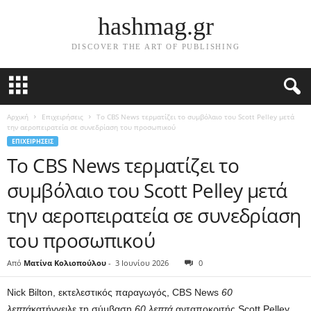
hashmag.gr
DISCOVER THE ART OF PUBLISHING
Αρχική
Επιχειρήσεις
Το CBS News τερματίζει το συμβόλαιο του Scott Pelley μετά
την αεροπειρατεία σε συνεδρίαση του προσωπικού
ΕΠΙΧΕΙΡΉΣΕΙΣ
Το CBS News τερματίζει το
συμβόλαιο του Scott Pelley μετά
την αεροπειρατεία σε συνεδρίαση
του προσωπικού
Από
Ματίνα Κολιοπούλου
-
3 Ιουνίου 2026
0
Nick Bilton, εκτελεστικός παραγωγός, CBS News
60
λεπτά
κατήγγειλε τη σύμβαση
60 λεπτά
ανταποκριτής Scott Pelley