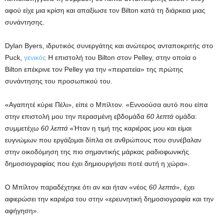
αφού είχε μια κρίση και απαξίωσε τον Bilton κατά τη διάρκεια μιας
συνάντησης.
Dylan Byers, ιδρυτικός συνεργάτης και ανώτερος ανταποκριτής στο
Puck,
γενικός
Η επιστολή του Bilton στον Pelley, στην οποία ο
Bilton επέκρινε τον Pelley για την «πειρατεία» της πρώτης
συνάντησης του προσωπικού του.
«Αγαπητέ κύριε Πέλι», είπε ο Μπίλτον. «Εννοούσα αυτό που είπα
στην επιστολή μου την περασμένη εβδομάδα
60 λεπτά
ομάδα:
συμμετέχω
60 λεπτά
«Ήταν η τιμή της καριέρας μου και είμαι
ευγνώμων που εργάζομαι δίπλα σε ανθρώπους που συνέβαλαν
στην οικοδόμηση της πιο σημαντικής μάρκας ραδιοφωνικής
δημοσιογραφίας που έχει δημιουργήσει ποτέ αυτή η χώρα».
Ο Μπίλτον παραδέχτηκε ότι αν και ήταν «νέος
60 λεπτά
», έχει
αφιερώσει την καριέρα του στην «ερευνητική δημοσιογραφία και την
αφήγηση».