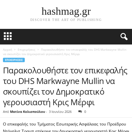
hashmag.gr
DISCOVER THE ART OF PUBLISHING
Αρχική
Επιχειρήσεις
Παρακολουθήστε τον επικεφαλής του DHS Markwayne Mullin
να σκουπίζει τον Δημοκρατικό γερουσιαστή Κρις Μέρφι
ΕΠΙΧΕΙΡΉΣΕΙΣ
Παρακολουθήστε τον επικεφαλής
του DHS Markwayne Mullin να
σκουπίζει τον Δημοκρατικό
γερουσιαστή Κρις Μέρφι
Από
Ματίνα Κολιοπούλου
-
3 Ιουνίου 2026
0
Ο επικεφαλής του Τμήματος Εσωτερικής Ασφάλειας του Προέδρου
Ντόναλντ Τραμπ επέκρινε τον Δημοκρατικό γερουσιαστή Κρις Μέρφι