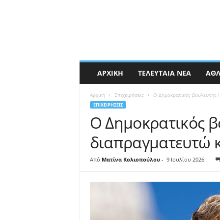
ΑΡΧΙΚΉ
ΤΕΛΕΥΤΑΊΑ ΝΈΑ
ΑΘΛ
Αρχική
Επιχειρήσεις
Ο Δημοκρατικός βουλευτής H
ΕΠΙΧΕΙΡΉΣΕΙΣ
Ο Δημοκρατικός βο
διαπραγματευτώ κα
Από
Ματίνα Κολιοπούλου
-
9 Ιουλίου 2026