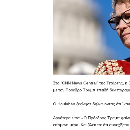
Στο “CNN News Central” της Τετάρτης, η β
με τον Πρόεδρο Τραμπ επειδή δεν παραμέ
Ο Houlahan ξεκίνησε δηλώνοντας ότι “κανεί
Αργότερα είπε: «Ο Πρόεδρος Τραμπ φαίνετα
επόμενη μέρα. Και βλέπετε ότι συνεχίζετα