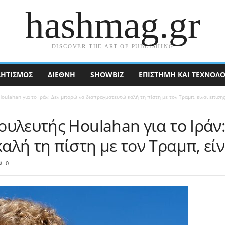
hashmag.gr
DISCOVER THE ART OF PUBLISHING
ΗΤΙΣΜΟΣ
ΔΙΕΘΝΉ
SHOWBIZ
ΕΠΙΣΤΉΜΗ ΚΑΙ ΤΕΧΝΟΛΟ
oulahan για το Ιράν: Δεν μπορώ να διαπραγματευτώ καλή τη πίστη με τον Τραμπ, είναι επίσης
υλευτής Houlahan για το Ιράν
λή τη πίστη με τον Τραμπ, είν
0