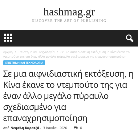
hashmag.gr
DISCOVER THE ART OF PUBLISHING
Αρχική
Επιστήμη και Τεχνολογία
Σε μια αιφνιδιαστική εκτόξευση, η Κίνα έκανε το
ντεμπούτο της για έναν άλλο μεγάλο πύραυλο σχεδιασμένο για επαναχρησιμοποίηση
ΕΠΙΣΤΉΜΗ ΚΑΙ ΤΕΧΝΟΛΟΓΊΑ
Σε μια αιφνιδιαστική εκτόξευση, η
Κίνα έκανε το ντεμπούτο της για
έναν άλλο μεγάλο πύραυλο
σχεδιασμένο για
επαναχρησιμοποίηση
Από
Νεφέλη Καρατζά
-
3 Ιουνίου 2026
0