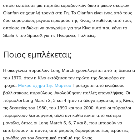
οποίο εκτόξευσε μια παρτίδα ευρυζωνικών διαστημικών σκαφών
Qianfan σε χαμηλή τροχιά στη Γη. Το Qianfan είναι ένας από τους
δύο κορυφαίους μεγααστερισμούς της Κίνας, ο καθένας από τους
οποίους επιδιώκει να αντιγράψει για την Κίνα αυτό που κάνει το
Starlink του SpaceX για τις Ηνωμένες Πολιτείες.
Ποιος εμπλέκεται;
Η οικογένεια πυραύλων Long March χρονολογείται από τη δεκαετία
του 1970, όταν η Κίνα εκτόξευσε τον πρώτο της δορυφόρο σε
τροχιά.
Μακρύ όχημα 1ης Μαρτίου
Προέρχεται από κινεζικούς
βαλλιστικούς πυραύλους. Ακολούθησαν πολλές επαναλήψεις. Οι
πύραυλοι Long March 2, 3 και 4 ήταν τα άλογα εργασίας της Κίνας
τις δεκαετίες του 1980, του 1990 και του 2000. Αυτοί οι πύραυλοι
παραμένουν λειτουργικοί, αλλά αντικαθίστανται από νεότερα
μοντέλα, όπως οι Long March 5, 6, 7 και 8, που μπορούν να
εκτοξεύσουν τα πάντα, από μικρούς δορυφόρους έως τεράστιες
μονάδες για τον διαστημικό σταθμό της Κίνας.