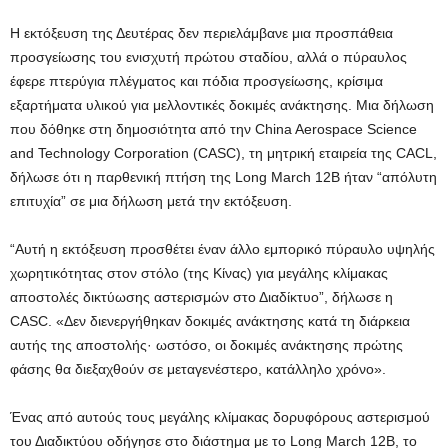
Η εκτόξευση της Δευτέρας δεν περιελάμβανε μια προσπάθεια
προσγείωσης του ενισχυτή πρώτου σταδίου, αλλά ο πύραυλος
έφερε πτερύγια πλέγματος και πόδια προσγείωσης, κρίσιμα
εξαρτήματα υλικού για μελλοντικές δοκιμές ανάκτησης. Μια δήλωση
που δόθηκε στη δημοσιότητα από την China Aerospace Science
and Technology Corporation (CASC), τη μητρική εταιρεία της CACL,
δήλωσε ότι η παρθενική πτήση της Long March 12B ήταν “απόλυτη
επιτυχία” σε μια δήλωση μετά την εκτόξευση.
“Αυτή η εκτόξευση προσθέτει έναν άλλο εμπορικό πύραυλο υψηλής
χωρητικότητας στον στόλο (της Κίνας) για μεγάλης κλίμακας
αποστολές δικτύωσης αστερισμών στο Διαδίκτυο”, δήλωσε η
CASC. «Δεν διενεργήθηκαν δοκιμές ανάκτησης κατά τη διάρκεια
αυτής της αποστολής· ωστόσο, οι δοκιμές ανάκτησης πρώτης
φάσης θα διεξαχθούν σε μεταγενέστερο, κατάλληλο χρόνο».
Ένας από αυτούς τους μεγάλης κλίμακας δορυφόρους αστερισμού
του Διαδικτύου οδήγησε στο διάστημα με το Long March 12B, το