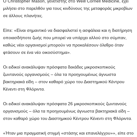
Ο Christopher Mason, γενετιστής στο Weill Cornell Medicine, έχει
μιλήσει στο παρελθόν για τους κινδύνους της μεταφοράς μικροβίων
σε άλλους πλανήτες.
Είπε: «Είναι σημαντικό να διασφαλιστεί η ασφάλεια και η διατήρηση
οποιασδήποτε ζωής που μπορεί να υπάρχει αλλού στο σύμπαν,
καθώς νέοι οργανισμοί μπορούν να προκαλέσουν όλεθρο όταν
φτάσουν σε ένα νέο οικοσύστημα».
Οι ειδικοί ανακάλυψαν πρόσφατα δεκάδες μικροσκοπικούς
ζωντανούς οργανισμούς – όλα τα προηγουμένως άγνωστα
βακτηριακά είδη – στον καθαρό χώρο του Διαστημικού Κέντρου
Κένεντι στη Φλόριντα.
Οι ειδικοί ανακάλυψαν πρόσφατα 26 μικροσκοπικούς ζωντανούς
οργανισμούς – όλα τα προηγουμένως άγνωστα βακτηριακά είδη –
στον καθαρό χώρο του Διαστημικού Κέντρου Κένεντι στη Φλόριντα.
«Ήταν μια πραγματική στιγμή «στάσης και επανελέγχου»», είπε στο