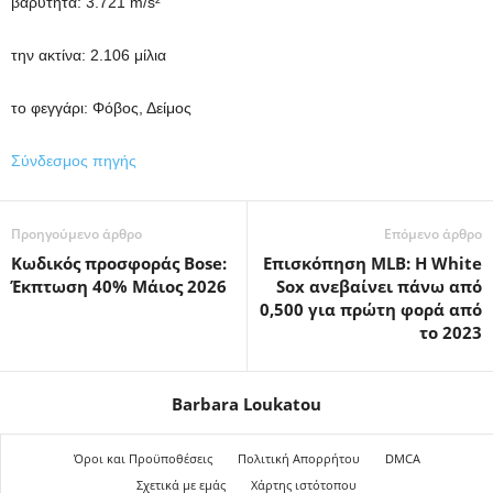
βαρύτητα
: 3.721 m/s²
την ακτίνα
: 2.106 μίλια
το φεγγάρι
: Φόβος, Δείμος
Σύνδεσμος πηγής
Προηγούμενο άρθρο
Επόμενο άρθρο
Κωδικός προσφοράς Bose:
Επισκόπηση MLB: Η White
Έκπτωση 40% Μάιος 2026
Sox ανεβαίνει πάνω από
0,500 για πρώτη φορά από
το 2023
Barbara Loukatou
Όροι και Προϋποθέσεις
Πολιτική Απορρήτου
DMCA
Σχετικά με εμάς
Χάρτης ιστότοπου