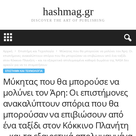
hashmag.gr
DISCOVER THE ART OF PUBLISHING
Αρχική
Επιστήμη και Τεχνολογία
Μύκητας που θα μπορούσε να μολύνει τον Άρη: Οι
επιστήμονες ανακαλύπτουν σπόρια που θα μπορούσαν να επιβιώσουν από ένα ταξίδι
στον Κόκκινο Πλανήτη – και τα εξαιρετικά απολυμανμένα καθαρά δωμάτια της NASA δεν
αρκούν για να το σταματήσουν
ΕΠΙΣΤΉΜΗ ΚΑΙ ΤΕΧΝΟΛΟΓΊΑ
Μύκητας που θα μπορούσε να
μολύνει τον Άρη: Οι επιστήμονες
ανακαλύπτουν σπόρια που θα
μπορούσαν να επιβιώσουν από
ένα ταξίδι στον Κόκκινο Πλανήτη