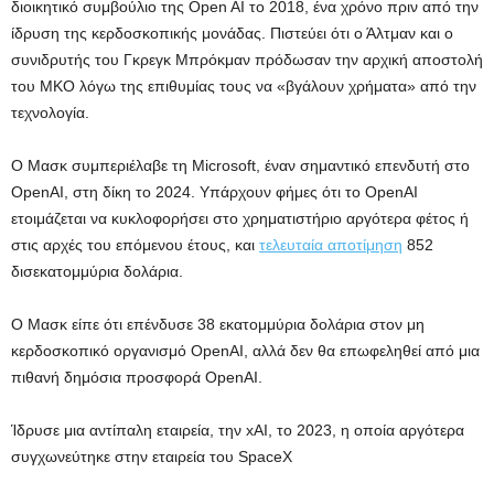
διοικητικό συμβούλιο της Open AI το 2018, ένα χρόνο πριν από την
ίδρυση της κερδοσκοπικής μονάδας. Πιστεύει ότι ο Άλτμαν και ο
συνιδρυτής του Γκρεγκ Μπρόκμαν πρόδωσαν την αρχική αποστολή
του ΜΚΟ λόγω της επιθυμίας τους να «βγάλουν χρήματα» από την
τεχνολογία.
Ο Μασκ συμπεριέλαβε τη Microsoft, έναν σημαντικό επενδυτή στο
OpenAI, στη δίκη το 2024. Υπάρχουν φήμες ότι το OpenAI
ετοιμάζεται να κυκλοφορήσει στο χρηματιστήριο αργότερα φέτος ή
στις αρχές του επόμενου έτους, και
τελευταία αποτίμηση
852
δισεκατομμύρια δολάρια.
Ο Μασκ είπε ότι επένδυσε 38 εκατομμύρια δολάρια στον μη
κερδοσκοπικό οργανισμό OpenAI, αλλά δεν θα επωφεληθεί από μια
πιθανή δημόσια προσφορά OpenAI.
Ίδρυσε μια αντίπαλη εταιρεία, την xAI, το 2023, η οποία αργότερα
συγχωνεύτηκε στην εταιρεία του SpaceX