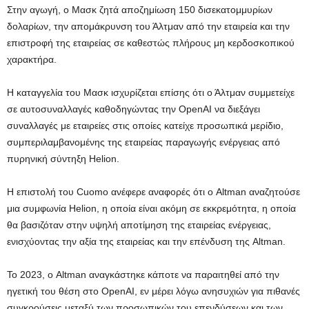
Στην αγωγή, ο Μασκ ζητά αποζημίωση 150 δισεκατομμυρίων
δολαρίων, την απομάκρυνση του Άλτμαν από την εταιρεία και την
επιστροφή της εταιρείας σε καθεστώς πλήρους μη κερδοσκοπικού
χαρακτήρα.
Η καταγγελία του Μασκ ισχυρίζεται επίσης ότι ο Άλτμαν συμμετείχε
σε αυτοσυναλλαγές καθοδηγώντας την OpenAI να διεξάγει
συναλλαγές με εταιρείες στις οποίες κατείχε προσωπικά μερίδιο,
συμπεριλαμβανομένης της εταιρείας παραγωγής ενέργειας από
πυρηνική σύντηξη Helion.
Η επιστολή του Cuomo ανέφερε αναφορές ότι ο Altman αναζητούσε
μια συμφωνία Helion, η οποία είναι ακόμη σε εκκρεμότητα, η οποία
θα βασιζόταν στην υψηλή αποτίμηση της εταιρείας ενέργειας,
ενισχύοντας την αξία της εταιρείας και την επένδυση της Altman.
Το 2023, ο Altman αναγκάστηκε κάποτε να παραιτηθεί από την
ηγετική του θέση στο OpenAI, εν μέρει λόγω ανησυχιών για πιθανές
συγκρούσεις μεταξύ των προσωπικών του επενδύσεων και των