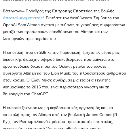
Βάσιγκτων–
Πρόεδρος της Επιτροπής Εποπτείας της Βουλής
Απεσταλμένη επιστολή
Ρωτήστε τον Διευθύνοντα Σύμβουλο του
OpenAI Sam Altman σχετικά με πιθανές συγκρούσεις συμφερόντων
μεταξύ των προσωπικών επενδύσεων του Altman και των
λειτουργιών της εταιρείας του.
Η επιστολή, που στάλθηκε την Παρασκευή, έρχεται εν μέσω μιας
δικαστικής διαμάχης υψηλού διακυβεύματος που μαίνεται στο
ομοσπονδιακό δικαστήριο του Όκλαντ μεταξύ του άλλοτε
συνεργάτη Altman και του Elon Musk, του πλουσιότερου ανθρώπου
στον κόσμο. Ο Έλον Μασκ συνίδρυσε μια εταιρεία τεχνητής
νοημοσύνης το 2015 που είναι περισσότερο γνωστή για τη
δημιουργία του ChatGPT.
Η εταιρεία ξεκίνησε ως μη κερδοσκοπικός οργανισμός και μια
επιστολή προς τον Altman από τον βουλευτή James Comer (R-
Ky.), τον Ρεπουμπλικανό πρόεδρο της επιτροπής εποπτείας,
ανέφερε ότι η επιτροπή “διερευνά πιθανές συγκρούσεις