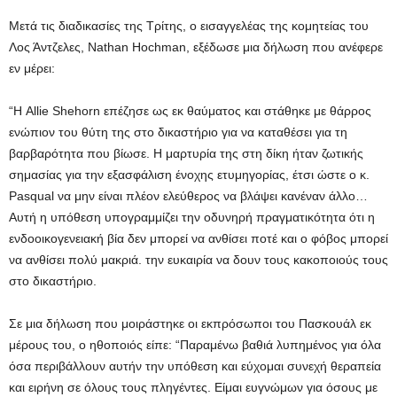
Μετά τις διαδικασίες της Τρίτης, ο εισαγγελέας της κομητείας του
Λος Άντζελες, Nathan Hochman, εξέδωσε μια δήλωση που ανέφερε
εν μέρει:
“Η Allie Shehorn επέζησε ως εκ θαύματος και στάθηκε με θάρρος
ενώπιον του θύτη της στο δικαστήριο για να καταθέσει για τη
βαρβαρότητα που βίωσε. Η μαρτυρία της στη δίκη ήταν ζωτικής
σημασίας για την εξασφάλιση ένοχης ετυμηγορίας, έτσι ώστε ο κ.
Pasqual να μην είναι πλέον ελεύθερος να βλάψει κανέναν άλλο…
Αυτή η υπόθεση υπογραμμίζει την οδυνηρή πραγματικότητα ότι η
ενδοοικογενειακή βία δεν μπορεί να ανθίσει ποτέ και ο φόβος μπορεί
να ανθίσει πολύ μακριά. την ευκαιρία να δουν τους κακοποιούς τους
στο δικαστήριο.
Σε μια δήλωση που μοιράστηκε οι εκπρόσωποι του Πασκουάλ εκ
μέρους του, ο ηθοποιός είπε: “Παραμένω βαθιά λυπημένος για όλα
όσα περιβάλλουν αυτήν την υπόθεση και εύχομαι συνεχή θεραπεία
και ειρήνη σε όλους τους πληγέντες. Είμαι ευγνώμων για όσους με