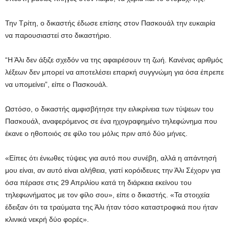
Την Τρίτη, ο δικαστής έδωσε επίσης στον Πασκουάλ την ευκαιρία
να παρουσιαστεί στο δικαστήριο.
“Η Άλι δεν άξιζε σχεδόν να της αφαιρέσουν τη ζωή. Κανένας αριθμός
λέξεων δεν μπορεί να αποτελέσει επαρκή συγγνώμη για όσα έπρεπε
να υπομείνει”, είπε ο Πασκουάλ.
Ωστόσο, ο δικαστής αμφισβήτησε την ειλικρίνεια των τύψεων του
Πασκουάλ, αναφερόμενος σε ένα ηχογραφημένο τηλεφώνημα που
έκανε ο ηθοποιός σε φίλο του μόλις πριν από δύο μήνες.
«Είπες ότι ένιωθες τύψεις για αυτό που συνέβη, αλλά η απάντησή
μου είναι, αν αυτό είναι αλήθεια, γιατί κορόιδευες την Άλι Σέχορν για
όσα πέρασε στις 29 Απριλίου κατά τη διάρκεια εκείνου του
τηλεφωνήματος με τον φίλο σου», είπε ο δικαστής. «Τα στοιχεία
έδειξαν ότι τα τραύματα της Άλι ήταν τόσο καταστροφικά που ήταν
κλινικά νεκρή δύο φορές».