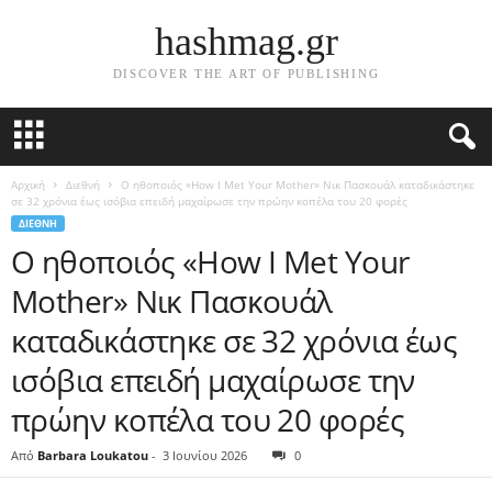
hashmag.gr
DISCOVER THE ART OF PUBLISHING
Αρχική
Διεθνή
Ο ηθοποιός «How I Met Your Mother» Νικ Πασκουάλ καταδικάστηκε
σε 32 χρόνια έως ισόβια επειδή μαχαίρωσε την πρώην κοπέλα του 20 φορές
ΔΙΕΘΝΉ
Ο ηθοποιός «How I Met Your
Mother» Νικ Πασκουάλ
καταδικάστηκε σε 32 χρόνια έως
ισόβια επειδή μαχαίρωσε την
πρώην κοπέλα του 20 φορές
Από
Barbara Loukatou
-
3 Ιουνίου 2026
0