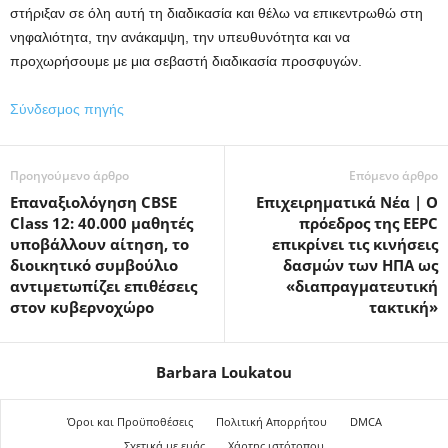
στήριξαν σε όλη αυτή τη διαδικασία και θέλω να επικεντρωθώ στη
νηφαλιότητα, την ανάκαμψη, την υπευθυνότητα και να
προχωρήσουμε με μια σεβαστή διαδικασία προσφυγών.
Σύνδεσμος πηγής
Προηγούμενο άρθρο
Επόμενο άρθρο
Επαναξιολόγηση CBSE
Επιχειρηματικά Νέα | Ο
Class 12: 40.000 μαθητές
πρόεδρος της EEPC
υποβάλλουν αίτηση, το
επικρίνει τις κινήσεις
διοικητικό συμβούλιο
δασμών των ΗΠΑ ως
αντιμετωπίζει επιθέσεις
«διαπραγματευτική
στον κυβερνοχώρο
τακτική»
Barbara Loukatou
Όροι και Προϋποθέσεις
Πολιτική Απορρήτου
DMCA
Σχετικά με εμάς
Χάρτης ιστότοπου