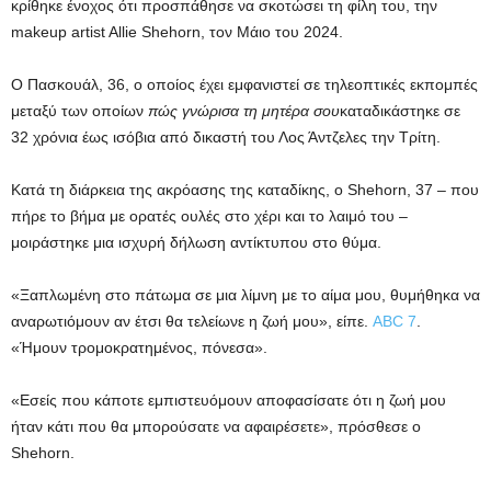
κρίθηκε ένοχος ότι προσπάθησε να σκοτώσει τη φίλη του, την
makeup artist Allie Shehorn, τον Μάιο του 2024.
Ο Πασκουάλ, 36, ο οποίος έχει εμφανιστεί σε τηλεοπτικές εκπομπές
μεταξύ των οποίων
πώς γνώρισα τη μητέρα σου
καταδικάστηκε σε
32 χρόνια έως ισόβια από δικαστή του Λος Άντζελες την Τρίτη.
Κατά τη διάρκεια της ακρόασης της καταδίκης, ο Shehorn, 37 – που
πήρε το βήμα με ορατές ουλές στο χέρι και το λαιμό του –
μοιράστηκε μια ισχυρή δήλωση αντίκτυπου στο θύμα.
«Ξαπλωμένη στο πάτωμα σε μια λίμνη με το αίμα μου, θυμήθηκα να
αναρωτιόμουν αν έτσι θα τελείωνε η ​​ζωή μου», είπε.
ABC 7
.
«Ήμουν τρομοκρατημένος, πόνεσα».
«Εσείς που κάποτε εμπιστευόμουν αποφασίσατε ότι η ζωή μου
ήταν κάτι που θα μπορούσατε να αφαιρέσετε», πρόσθεσε ο
Shehorn.