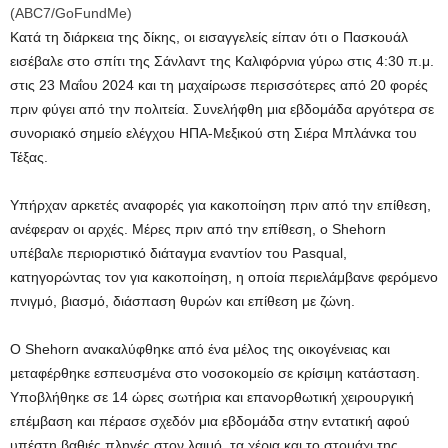
(
ABC7/GoFundMe
)
Κατά τη διάρκεια της δίκης, οι εισαγγελείς είπαν ότι ο Πασκουάλ
εισέβαλε στο σπίτι της Σάνλαντ της Καλιφόρνια γύρω στις 4:30 π.μ.
στις 23 Μαΐου 2024 και τη μαχαίρωσε περισσότερες από 20 φορές
πριν φύγει από την πολιτεία. Συνελήφθη μια εβδομάδα αργότερα σε
συνοριακό σημείο ελέγχου ΗΠΑ-Μεξικού στη Σιέρα Μπλάνκα του
Τέξας.
Υπήρχαν αρκετές αναφορές για κακοποίηση πριν από την επίθεση,
ανέφεραν οι αρχές. Μέρες πριν από την επίθεση, ο Shehorn
υπέβαλε περιοριστικό διάταγμα εναντίον του Pasqual,
κατηγορώντας τον για κακοποίηση, η οποία περιελάμβανε φερόμενο
πνιγμό, βιασμό, διάσπαση θυρών και επίθεση με ζώνη.
Ο Shehorn ανακαλύφθηκε από ένα μέλος της οικογένειας και
μεταφέρθηκε εσπευσμένα στο νοσοκομείο σε κρίσιμη κατάσταση.
Υποβλήθηκε σε 14 ώρες σωτήρια και επανορθωτική χειρουργική
επέμβαση και πέρασε σχεδόν μια εβδομάδα στην εντατική αφού
υπέστη βαθιές πληγές στον λαιμό, τα χέρια και το στομάχι της.