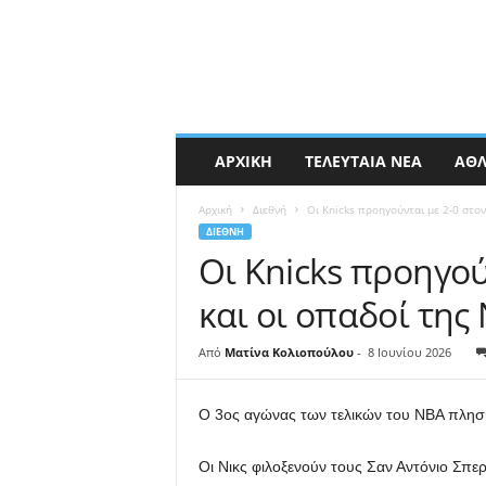
ΑΡΧΙΚΉ
ΤΕΛΕΥΤΑΊΑ ΝΈΑ
ΑΘΛ
Αρχική
Διεθνή
Οι Knicks προηγούνται με 2-0 στον
ΔΙΕΘΝΉ
Οι Knicks προηγού
και οι οπαδοί της
Από
Ματίνα Κολιοπούλου
-
8 Ιουνίου 2026
Ο 3ος αγώνας των τελικών του NBA πλησι
Οι Νικς φιλοξενούν τους Σαν Αντόνιο Σπε