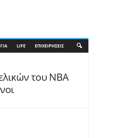
ΓΊΑ
LIFE
ΕΠΙΧΕΙΡΉΣΕΙΣ
τελικών του NBA
νοι