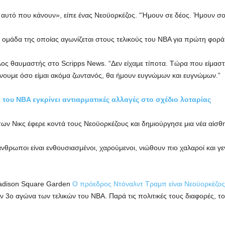
αυτό που κάνουν», είπε ένας Νεοϋορκέζος. “Ήμουν σε δέος. Ήμουν σο
ομάδα της οποίας αγωνίζεται στους τελικούς του NBA για πρώτη φορά ε
λος θαυμαστής στο Scripps News. “Δεν είχαμε τίποτα. Τώρα που είμαστ
νουμε όσο είμαι ακόμα ζωντανός, θα ήμουν ευγνώμων και ευγνώμων.”
 του NBA εγκρίνει αντιαρματικές αλλαγές στο σχέδιο λοταρίας
 των Νικς έφερε κοντά τους Νεοϋορκέζους και δημιούργησε μια νέα αίσθ
άνθρωποι είναι ενθουσιασμένοι, χαρούμενοι, νιώθουν πιο χαλαροί και γεν
Madison Square Garden
Ο πρόεδρος Ντόναλντ Τραμπ είναι Νεοϋορκέζος
ο αγώνα των τελικών του NBA. Παρά τις πολιτικές τους διαφορές, το ζε