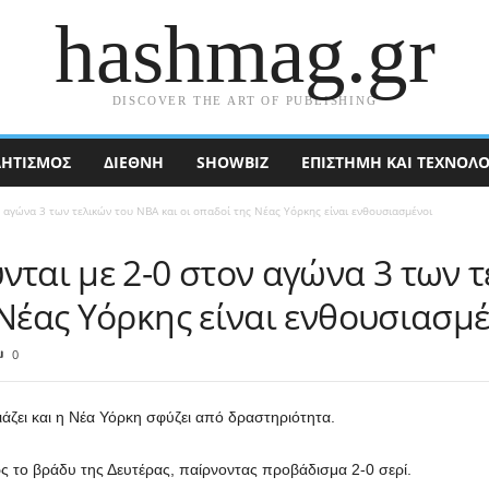
hashmag.gr
DISCOVER THE ART OF PUBLISHING
ΗΤΙΣΜΟΣ
ΔΙΕΘΝΉ
SHOWBIZ
ΕΠΙΣΤΉΜΗ ΚΑΙ ΤΕΧΝΟΛΟ
 αγώνα 3 των τελικών του NBA και οι οπαδοί της Νέας Υόρκης είναι ενθουσιασμένοι
νται με 2-0 στον αγώνα 3 των 
 Νέας Υόρκης είναι ενθουσιασμέ
0
άζει και η Νέα Υόρκη σφύζει από δραστηριότητα.
ρς το βράδυ της Δευτέρας, παίρνοντας προβάδισμα 2-0 σερί.