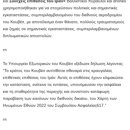
και
Συνεχείς επιθέσεις του Ιράν»
Βαλλιστικοί πύραυλοι και drones
χρησιμοποιήθηκαν για να στοχεύσουν πολιτικές και σημαντικές
εγκαταστάσεις, συμπεριλαμβανομένου του διεθνούς αεροδρομίου
του Κουβέιτ, με αποτέλεσμα έναν θάνατο, πολλούς τραυματισμούς
και ζημιές σε σημαντικές εγκαταστάσεις, συμπεριλαμβανομένων
διπλωματικών αποστολών.
rn
Το Υπουργείο Εξωτερικών του Κουβέιτ εξέδωσε δήλωση λέγοντας:
“Το κράτος του Κουβέιτ αντιτίθεται σθεναρά στις κραυγαλέες
επιθετικές επιθέσεις του Ιράν. Αυτές οι επιθέσεις έχουν κλιμακώσει
την κατάσταση, ενέτεινε τις εντάσεις, υπονόμευσαν την ασφάλεια
και τη σταθερότητα της περιοχής και συνιστούν κατάφωρη
παραβίαση των κανόνων του διεθνούς δικαίου, του Χάρτη των
Ηνωμένων Εθνών 2022 του Συμβουλίου Ασφαλείας617.”
rn