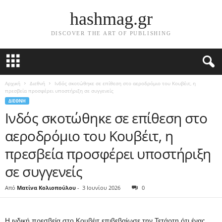
hashmag.gr
DISCOVER THE ART OF PUBLISHING
Αρχική
Διεθνή
Ινδός σκοτώθηκε σε επίθεση στο αεροδρόμιο του Κουβέιτ, η
πρεσβεία προσφέρει υποστήριξη σε συγγενείς
ΔΙΕΘΝΉ
Ινδός σκοτώθηκε σε επίθεση στο
αεροδρόμιο του Κουβέιτ, η
πρεσβεία προσφέρει υποστήριξη
σε συγγενείς
Από
Ματίνα Κολιοπούλου
-
3 Ιουνίου 2026
0
Η ινδική πρεσβεία στο Κουβέιτ επιβεβαίωσε την Τετάρτη ότι ένας