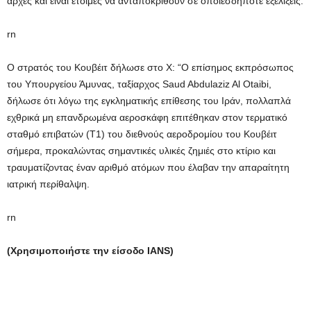
αρχές και είναι έτοιμες να ανταποκριθούν σε οποιεσδήποτε εξελίξεις.
rn
Ο στρατός του Κουβέιτ δήλωσε στο X: “Ο επίσημος εκπρόσωπος
του Υπουργείου Άμυνας, ταξίαρχος Saud Abdulaziz Al Otaibi,
δήλωσε ότι λόγω της εγκληματικής επίθεσης του Ιράν, πολλαπλά
εχθρικά μη επανδρωμένα αεροσκάφη επιτέθηκαν στον τερματικό
σταθμό επιβατών (T1) του διεθνούς αεροδρομίου του Κουβέιτ
σήμερα, προκαλώντας σημαντικές υλικές ζημιές στο κτίριο και
τραυματίζοντας έναν αριθμό ατόμων που έλαβαν την απαραίτητη
ιατρική περίθαλψη.
rn
(Χρησιμοποιήστε την είσοδο IANS)