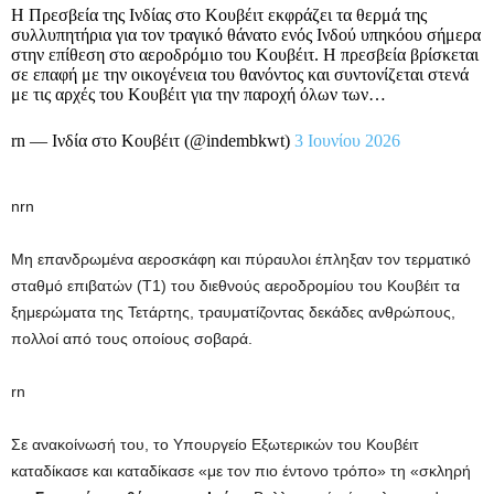
Η Πρεσβεία της Ινδίας στο Κουβέιτ εκφράζει τα θερμά της
συλλυπητήρια για τον τραγικό θάνατο ενός Ινδού υπηκόου σήμερα
στην επίθεση στο αεροδρόμιο του Κουβέιτ. Η πρεσβεία βρίσκεται
σε επαφή με την οικογένεια του θανόντος και συντονίζεται στενά
με τις αρχές του Κουβέιτ για την παροχή όλων των…
rn — Ινδία στο Κουβέιτ (@indembkwt)
3 Ιουνίου 2026
nrn
Μη επανδρωμένα αεροσκάφη και πύραυλοι έπληξαν τον τερματικό
σταθμό επιβατών (T1) του διεθνούς αεροδρομίου του Κουβέιτ τα
ξημερώματα της Τετάρτης, τραυματίζοντας δεκάδες ανθρώπους,
πολλοί από τους οποίους σοβαρά.
rn
Σε ανακοίνωσή του, το Υπουργείο Εξωτερικών του Κουβέιτ
καταδίκασε και καταδίκασε «με τον πιο έντονο τρόπο» τη «σκληρή