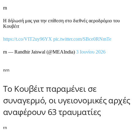
rn
Η δήλωσή μας για την επίθεση στο διεθνές αεροδρόμιο του
Κουβέιτ
https://t.co/VIT2uy96YX
pic.twitter.com/SBce0RNmTe
rn — Randhir Jaiswal (@MEAIndia)
3 Ιουνίου 2026
nrn
Το Κουβέιτ παραμένει σε
συναγερμό, οι υγειονομικές αρχές
αναφέρουν 63 τραυματίες
rn