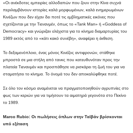
«Οι ανέκδοτες εμπειρίες αλλοδαπών που ζουν στην Κίνα συχνά
περιλαμβάνουν ιστορίες καλά μορφωμένων, καλά ενημερωμένων
Κινέζων που δεν είχαν δει ποτέ τις εμβληματικές εικόνες που
σχετίζονται με την Τιενανμέν, όπως το «Tank Man» ή «Goddess of
Democracy» και γνώριζαν ελάχιστα για το κίνημα διαμαρτυρίας του
1989 εκτός από το «κάτι κακό συνέβη», αναφέρει η έκθεση.
Το δεξαμενόπλοιο, ένας μόνος Κινέζος αντιφρονών, στάθηκε
μπροστά σε μια στήλη από τανκς που κατευθυνόταν προς την
πλατεία Τιενανμέν και προσπάθησε να ρισκάρει τη ζωή του για να
σταματήσει το κίνημα. Το όνομά του δεν αποκαλύφθηκε ποτέ.
Σε όλο τον κόσμο αναμένεται να πραγματοποιηθούν αγρυπνίες στο
φως των κεριών για να τιμήσουν τα αιματηρά γεγονότα στο Πεκίνο
το 1989.
Marco Rubio: Οι πωλήσεις όπλων στην Ταϊβάν βρίσκονται
υπό εξέταση