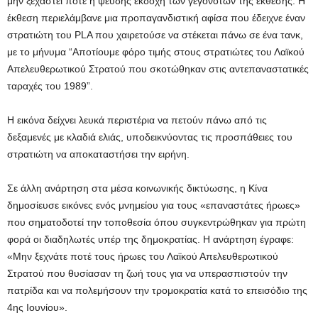
μην ξεχαστεί ποτέ η ψευδής εκδοχή των γεγονότων της έκθεσης. Η
έκθεση περιελάμβανε μια προπαγανδιστική αφίσα που έδειχνε έναν
στρατιώτη του PLA που χαιρετούσε να στέκεται πάνω σε ένα τανκ,
με το μήνυμα “Αποτίουμε φόρο τιμής στους στρατιώτες του Λαϊκού
Απελευθερωτικού Στρατού που σκοτώθηκαν στις αντεπαναστατικές
ταραχές του 1989”.
Η εικόνα δείχνει λευκά περιστέρια να πετούν πάνω από τις
δεξαμενές με κλαδιά ελιάς, υποδεικνύοντας τις προσπάθειες του
στρατιώτη να αποκαταστήσει την ειρήνη.
Σε άλλη ανάρτηση στα μέσα κοινωνικής δικτύωσης, η Κίνα
δημοσίευσε εικόνες ενός μνημείου για τους «επαναστάτες ήρωες»
που σηματοδοτεί την τοποθεσία όπου συγκεντρώθηκαν για πρώτη
φορά οι διαδηλωτές υπέρ της δημοκρατίας. Η ανάρτηση έγραφε:
«Μην ξεχνάτε ποτέ τους ήρωες του Λαϊκού Απελευθερωτικού
Στρατού που θυσίασαν τη ζωή τους για να υπερασπιστούν την
πατρίδα και να πολεμήσουν την τρομοκρατία κατά το επεισόδιο της
4ης Ιουνίου».