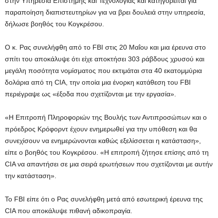
στην Υπηρεσία Επιστήμης και Τεχνολογίας και κατηγορείται για
παραποίηση διαπιστευτηρίων για να βρει δουλειά στην υπηρεσία,
δήλωσε βοηθός του Κογκρέσου.
Ο κ. Ρας συνελήφθη από το FBI στις 20 Μαΐου και μια έρευνα στο
σπίτι του αποκάλυψε ότι είχε αποκτήσει 303 ράβδους χρυσού και
μεγάλη ποσότητα νομίσματος που εκτιμάται στα 40 εκατομμύρια
δολάρια από τη CIA, την οποία μια ένορκη κατάθεση του FBI
περιέγραψε ως «έξοδα που σχετίζονται με την εργασία».
«Η Επιτροπή Πληροφοριών της Βουλής των Αντιπροσώπων και ο
πρόεδρος Κρόφορντ έχουν ενημερωθεί για την υπόθεση και θα
συνεχίσουν να ενημερώνονται καθώς εξελίσσεται η κατάσταση»,
είπε ο βοηθός του Κογκρέσου. «Η επιτροπή ζήτησε επίσης από τη
CIA να απαντήσει σε μια σειρά ερωτήσεων που σχετίζονται με αυτήν
την κατάσταση».
Το FBI είπε ότι ο Ρας συνελήφθη μετά από εσωτερική έρευνα της
CIA που αποκάλυψε πιθανή αδικοπραγία.