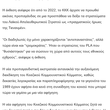
Η έκθεση ανέφερε ότι από το 2022, το ΚΚΚ άρχισε να προωθεί
εικόνες προπαγάνδας σε μια προσπάθεια να δείξει τα στρατεύματα
του Λαϊκού Απελευθερωτικού Στρατού ως «πραγματικούς ήρωες
της Τιενανμέν».
“Οι διαδηλωτές όχι μόνο χαρακτηρίζονται “αντεπαναστάτες”, αλλά
τώρα είναι και “τρομοκράτες”. Ήταν οι στρατιώτες του PLA που
“θυσιάστηκαν” για να σώσουν τη χώρα από αυτούς τους εθνικούς
εχθρούς”, ανέφερε η έκθεση.
Η νέα προπαγανδιστική εκστρατεία αντανακλά την αυξανόμενη
διεκδίκηση του Κινεζικού Κομμουνιστικού Κόμματος, καθώς
δεκαετίες λογοκρισίας και παραπληροφόρησης για τα γεγονότα του
1989 έχουν αφήσει ένα κενό στη συνείδηση ​​του κοινού που μπορεί
τώρα να γεμίσει με μια νέα αφήγηση.
Η νέα αφήγηση του Κινεζικού Κομμουνιστικού Κόμματος ζητά να