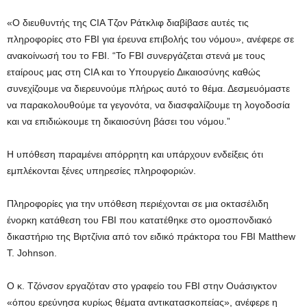
«Ο διευθυντής της CIA Τζον Ράτκλιφ διαβίβασε αυτές τις
πληροφορίες στο FBI για έρευνα επιβολής του νόμου», ανέφερε σε
ανακοίνωσή του το FBI. “Το FBI συνεργάζεται στενά με τους
εταίρους μας στη CIA και το Υπουργείο Δικαιοσύνης καθώς
συνεχίζουμε να διερευνούμε πλήρως αυτό το θέμα. Δεσμευόμαστε
να παρακολουθούμε τα γεγονότα, να διασφαλίζουμε τη λογοδοσία
και να επιδιώκουμε τη δικαιοσύνη βάσει του νόμου.”
Η υπόθεση παραμένει απόρρητη και υπάρχουν ενδείξεις ότι
εμπλέκονται ξένες υπηρεσίες πληροφοριών.
Πληροφορίες για την υπόθεση περιέχονται σε μια οκτασέλιδη
ένορκη κατάθεση του FBI που κατατέθηκε στο ομοσπονδιακό
δικαστήριο της Βιρτζίνια από τον ειδικό πράκτορα του FBI Matthew
T. Johnson.
Ο κ. Τζόνσον εργαζόταν στο γραφείο του FBI στην Ουάσιγκτον
«όπου ερεύνησα κυρίως θέματα αντικατασκοπείας», ανέφερε η