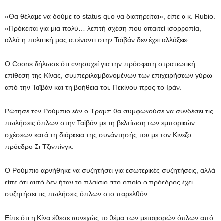
«Θα θέλαμε να δούμε το status quo να διατηρείται», είπε ο κ. Rubio.
«Πρόκειται για μια πολύ… λεπτή σχέση που απαιτεί ισορροπία,
αλλά η πολιτική μας απέναντι στην Ταϊβάν δεν έχει αλλάξει».
Ο Coons δήλωσε ότι ανησυχεί για την πρόσφατη στρατιωτική
επίθεση της Κίνας, συμπεριλαμβανομένων των επιχειρήσεων γύρω
από την Ταϊβάν και τη βοήθεια του Πεκίνου προς το Ιράν.
Ρώτησε τον Ρούμπιο εάν ο Τραμπ θα συμφωνούσε να συνδέσει τις
πωλήσεις όπλων στην Ταϊβάν με τη βελτίωση των εμπορικών
σχέσεων κατά τη διάρκεια της συνάντησής του με τον Κινέζο
πρόεδρο Σι Τζινπίνγκ.
Ο Ρούμπιο αρνήθηκε να συζητήσει για εσωτερικές συζητήσεις, αλλά
είπε ότι αυτό δεν ήταν το πλαίσιο στο οποίο ο πρόεδρος έχει
συζητήσει τις πωλήσεις όπλων στο παρελθόν.
Είπε ότι η Κίνα έθεσε συνεχώς το θέμα των μεταφορών όπλων από