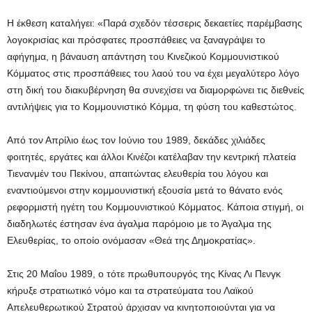
Η έκθεση καταλήγει: «Παρά σχεδόν τέσσερις δεκαετίες παρέμβασης
λογοκρισίας και πρόσφατες προσπάθειες να ξαναγράψει το
αφήγημα, η βάναυση απάντηση του Κινεζικού Κομμουνιστικού
Κόμματος στις προσπάθειες του λαού του να έχει μεγαλύτερο λόγο
στη δική του διακυβέρνηση θα συνεχίσει να διαμορφώνει τις διεθνείς
αντιλήψεις για το Κομμουνιστικό Κόμμα, τη φύση του καθεστώτος.
Από τον Απρίλιο έως τον Ιούνιο του 1989, δεκάδες χιλιάδες
φοιτητές, εργάτες και άλλοι Κινέζοι κατέλαβαν την κεντρική πλατεία
Τιενανμέν του Πεκίνου, απαιτώντας ελευθερία του λόγου και
εναντιούμενοι στην κομμουνιστική εξουσία μετά το θάνατο ενός
ρεφορμιστή ηγέτη του Κομμουνιστικού Κόμματος. Κάποια στιγμή, οι
διαδηλωτές έστησαν ένα άγαλμα παρόμοιο με το Άγαλμα της
Ελευθερίας, το οποίο ονόμασαν «Θεά της Δημοκρατίας».
Στις 20 Μαΐου 1989, ο τότε πρωθυπουργός της Κίνας Λι Πενγκ
κήρυξε στρατιωτικό νόμο και τα στρατεύματα του Λαϊκού
Απελευθερωτικού Στρατού άρχισαν να κινητοποιούνται για να