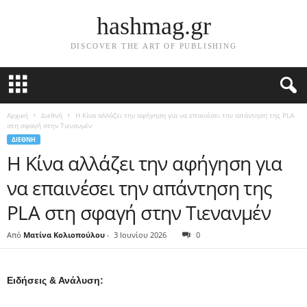
hashmag.gr
DISCOVER THE ART OF PUBLISHING
Αρχική
Διεθνή
Η Κίνα αλλάζει την αφήγηση για να επαινέσει την απάντηση της PLA
στη σφαγή στην Τιενανμέν
ΔΙΕΘΝΉ
Η Κίνα αλλάζει την αφήγηση για
να επαινέσει την απάντηση της
PLA στη σφαγή στην Τιενανμέν
Από
Ματίνα Κολιοπούλου
-
3 Ιουνίου 2026
0
Ειδήσεις & Ανάλυση: