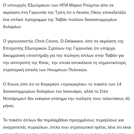
Ο υπουργός Εξωτερικών των ΗΠΑ Μάρκο Ρούμπιο είπε σε
ακρόαση στη Γερουσία την Τρίτη ότι ο Λευκός Οίκος επανεξετάζει
ένα οπλικό πρόγραμμα της Ταϊβάν πολλών δισεκατομμυρίων
δολαρίων.
Ο γερουσιαστής Chris Coons, D-Delaware, είπε σε ακρόαση της
Επιτροπής Εξωτερικών Σχέσεων της Γερουσίας ότι υπάρχει
δικομματική υποστήριξη για την πώληση όπλων στην Ταϊβάν για
την αποτροπή της Κίνας, την οποία αποκάλεσε τη σημαντικότερη
στρατηγική απειλή των Ηνωμένων Πολιτειών.
Ο Κουνς είπε ότι το Κογκρέσο «προεγκρίνει» το πακέτο των 14
δισεκατομμυρίων δολαρίων τον Ιανουάριο, αλλά το Στέιτ
Ντιπάρτμεντ δεν ενέκρινε επίσημα την πώληση τους τελευταίους έξι
μήνες.
Το πακέτο όπλων θα περιλαμβάνει προηγμένους πυραύλους και
αναχαιτιστές πυραύλων, όπλα που στρατιωτικοί ηγέτες λένε ότι είναι