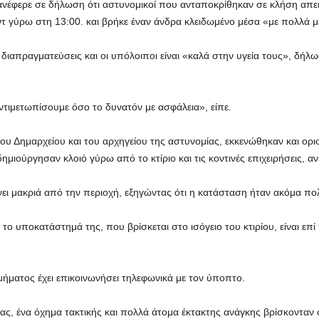
νέφερε σε δήλωση ότι αστυνομικοί που ανταποκρίθηκαν σε κλήση απειλ
 γύρω στη 13:00. και βρήκε έναν άνδρα κλειδωμένο μέσα «με πολλά μέ
διαπραγματεύσεις και οι υπόλοιποι είναι «καλά στην υγεία τους», δήλω
ντιμετωπίσουμε όσο το δυνατόν με ασφάλεια», είπε.
του Δημαρχείου και του αρχηγείου της αστυνομίας, εκκενώθηκαν και ορι
μιούργησαν κλοιό γύρω από το κτίριο και τις κοντινές επιχειρήσεις, αν
νει μακριά από την περιοχή, εξηγώντας ότι η κατάσταση ήταν ακόμα πο
 υποκατάστημά της, που βρίσκεται στο ισόγειο του κτιρίου, είναι επί 
ήματος έχει επικοινωνήσει τηλεφωνικά με τον ύποπτο.
ς, ένα όχημα τακτικής και πολλά άτομα έκτακτης ανάγκης βρίσκονταν 