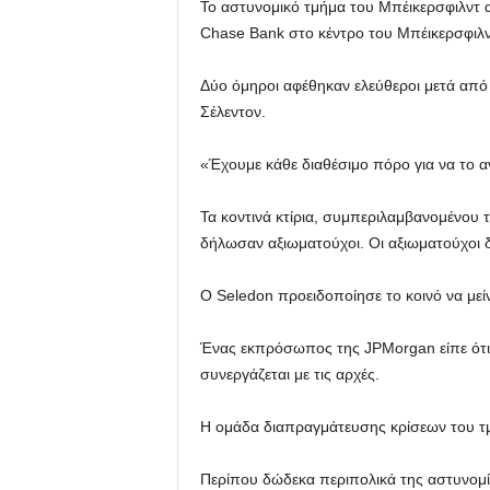
Το αστυνομικό τμήμα του Μπέικερσφιλντ α
Chase Bank στο κέντρο του Μπέικερσφιλντ
Δύο όμηροι αφέθηκαν ελεύθεροι μετά από 
Σέλεντον.
«Έχουμε κάθε διαθέσιμο πόρο για να το α
Τα κοντινά κτίρια, συμπεριλαμβανομένου 
δήλωσαν αξιωματούχοι. Οι αξιωματούχοι δη
Ο Seledon προειδοποίησε το κοινό να μεί
Ένας εκπρόσωπος της JPMorgan είπε ότι το
συνεργάζεται με τις αρχές.
Η ομάδα διαπραγμάτευσης κρίσεων του τμ
Περίπου δώδεκα περιπολικά της αστυνομία