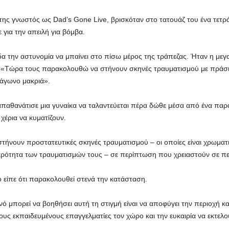
της γνωστός ως Dad’s Gone Live, βρισκόταν στο τατουάζ του ένα τετρ
για την απειλή για βόμβα.
δα την αστυνομία να μπαίνει στο πίσω μέρος της τράπεζας. Ήταν η με
. «Τώρα τους παρακολουθώ να στήνουν σκηνές τραυματισμού με πράσινες
τράγωνο μακριά».
απαθανάτισε μια γυναίκα να ταλαντεύεται πέρα ​​δώθε μέσα από ένα πα
χέρια να κυματίζουν.
τήνουν προστατευτικές σκηνές τραυματισμού – οι οποίες είναι χρωματ
αρότητα των τραυματισμών τους – σε περίπτωση που χρειαστούν σε πε
 είπε ότι παρακολουθεί στενά την κατάσταση.
ό μπορεί να βοηθήσει αυτή τη στιγμή είναι να αποφύγει την περιοχή κα
υς εκπαιδευμένους επαγγελματίες τον χώρο και την ευκαιρία να εκτελο