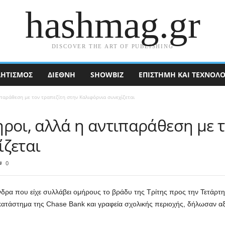
hashmag.gr
DISCOVER THE ART OF PUBLISHING
ΗΤΙΣΜΟΣ
ΔΙΕΘΝΉ
SHOWBIZ
ΕΠΙΣΤΉΜΗ ΚΑΙ ΤΕΧΝΟΛΟ
ιπαράθεση με τον τραπεζίτη στην Καλιφόρνια συνεχίζεται
ροι, αλλά η αντιπαράθεση με τ
ίζεται
0
δρα που είχε συλλάβει ομήρους το βράδυ της Τρίτης προς την Τετάρτη 
κατάστημα της Chase Bank και γραφεία σχολικής περιοχής, δήλωσαν αξ