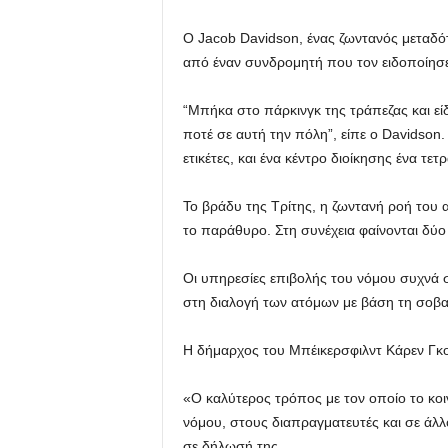
Ο Jacob Davidson, ένας ζωντανός μεταδό
από έναν συνδρομητή που τον ειδοποίησε 
“Μπήκα στο πάρκινγκ της τράπεζας και εί
ποτέ σε αυτή την πόλη”, είπε ο Davidson
ετικέτες, και ένα κέντρο διοίκησης ένα τε
Το βράδυ της Τρίτης, η ζωντανή ροή του 
το παράθυρο. Στη συνέχεια φαίνονται δύο 
Οι υπηρεσίες επιβολής του νόμου συχνά σ
στη διαλογή των ατόμων με βάση τη σοβ
Η δήμαρχος του Μπέικερσφιλντ Κάρεν Γκο
«Ο καλύτερος τρόπος με τον οποίο το κοιν
νόμου, στους διαπραγματευτές και σε άλλο
σε δήλωσή της.