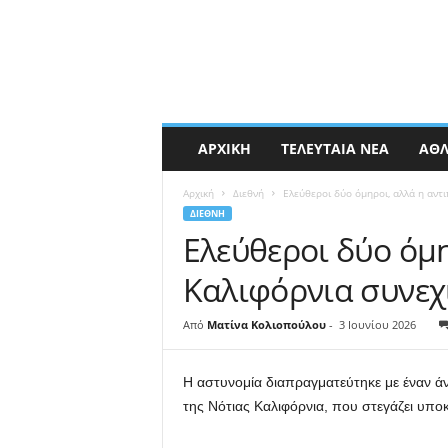
ΑΡΧΙΚΉ
ΤΕΛΕΥΤΑΊΑ ΝΈΑ
ΑΘΛ
Αρχική
Διεθνή
Ελεύθεροι δύο όμηροι, αλλά η αντ
ΔΙΕΘΝΉ
Ελεύθεροι δύο όμη
Καλιφόρνια συνεχ
Από
Ματίνα Κολιοπούλου
-
3 Ιουνίου 2026
Η αστυνομία διαπραγματεύτηκε με έναν άν
της Νότιας Καλιφόρνια, που στεγάζει υπο