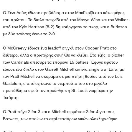
Ο Σεντ Λούις έδωσε προβάδισμα στον ΜακΓκρίβι στο κάτω μέρος
του πρώτου. Το διπλό παιχνίδι από τον Masyn Winn και τον Walker
από τον Kyle Harrison (8-2) δημιούργησαν το σκορ, και ο Burleson
με δύο τσάντες έκανε το 2-0.
Ο McGreevy έδωσε ένα leadoff σινγκλ στον Cooper Pratt στο
δεύτερο, αλλά ο πρωτάρης συνήλθε να κλέβει. Στο εξής, ο pitcher
των Cardinals απέσυρε τα επόμενα 15 batters. Έφυγε αφότου
έδωσε ένα διπλό στον Garrett Mitchell και ένα single στη Lara, με
τον Pratt Mitchell να σκοράρει σε μια πτήση θυσίας από τον Luis
Gastelum, ο οποίος έκανε το ντεμπούτο του στο μεγάλο
πρωτάθλημα αφού τον προώθησε η St. Louis νωρίτερα την
Τετάρτη.
Ο Pratt πήγε 2-for-3 και ο Mitchell τερμάτισε 2-for-4 για τους
Brewers, των οποίων το σερί τεσσάρων νικών ολοκληρώθηκε.