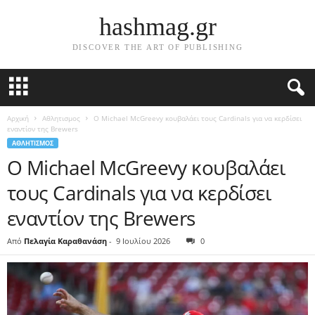
hashmag.gr
DISCOVER THE ART OF PUBLISHING
Αρχική
Αθλητισμος
Ο Michael McGreevy κουβαλάει τους Cardinals για να κερδίσει
εναντίον της Brewers
ΑΘΛΗΤΙΣΜΟΣ
Ο Michael McGreevy κουβαλάει
τους Cardinals για να κερδίσει
εναντίον της Brewers
Από
Πελαγία Καραθανάση
-
9 Ιουλίου 2026
0