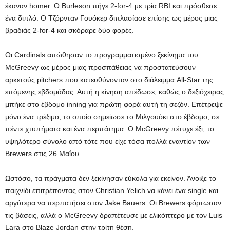
έκαναν homer. Ο Burleson πήγε 2-for-4 με τρία RBI και πρόσθεσε
ένα διπλό. Ο Τζόρνταν Γουόκερ διπλασίασε επίσης ως μέρος μιας
βραδιάς 2-for-4 και σκόραρε δύο φορές.
Οι Cardinals απώθησαν το προγραμματισμένο ξεκίνημα του
McGreevy ως μέρος μιας προσπάθειας να προστατεύσουν
αρκετούς pitchers που κατευθύνονταν στο διάλειμμα All-Star της
επόμενης εβδομάδας. Αυτή η κίνηση απέδωσε, καθώς ο δεξιόχειρας
μπήκε στο έβδομο inning για πρώτη φορά αυτή τη σεζόν. Επέτρεψε
μόνο ένα τρέξιμο, το οποίο σημείωσε το Μιλγουόκι στο έβδομο, σε
πέντε χτυπήματα και ένα περπάτημα. Ο McGreevy πέτυχε έξι, το
υψηλότερο σύνολο από τότε που είχε τόσα πολλά εναντίον των
Brewers στις 26 Μαΐου.
Ωστόσο, τα πράγματα δεν ξεκίνησαν εύκολα για εκείνον. Άνοιξε το
παιχνίδι επιτρέποντας στον Christian Yelich να κάνει ένα single και
αργότερα να περπατήσει στον Jake Bauers. Οι Brewers φόρτωσαν
τις βάσεις, αλλά ο McGreevy δραπέτευσε με ελικόπτερο με τον Luis
Lara στο Blaze Jordan στην τρίτη θέση.