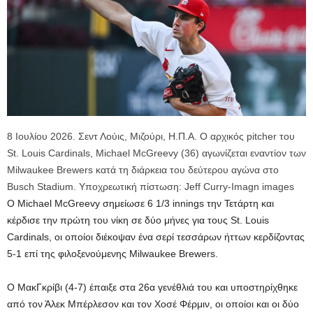
8 Ιουλίου 2026. Σεντ Λούις, Μιζούρι, Η.Π.Α. Ο αρχικός pitcher του
St. Louis Cardinals, Michael McGreevy (36) αγωνίζεται εναντίον των
Milwaukee Brewers κατά τη διάρκεια του δεύτερου αγώνα στο
Busch Stadium. Υποχρεωτική πίστωση: Jeff Curry-Imagn images
Ο Michael McGreevy σημείωσε 6 1/3 innings την Τετάρτη και
κέρδισε την πρώτη του νίκη σε δύο μήνες για τους St. Louis
Cardinals, οι οποίοι διέκοψαν ένα σερί τεσσάρων ήττων κερδίζοντας
5-1 επί της φιλοξενούμενης Milwaukee Brewers.
Ο ΜακΓκρίβι (4-7) έπαιξε στα 26α γενέθλιά του και υποστηρίχθηκε
από τον Άλεκ Μπέρλεσον και τον Χοσέ Φέρμιν, οι οποίοι και οι δύο