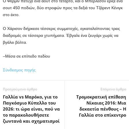
Ο Φέρμιν πέτυχε ένα άουτ στο τέταρτο, και ο Μπέρλεσον έριξε ένα
σουτ 450 ποδιών, δύο στροφών προς τα δεξιά του Τζάρεντ Κένιγκ ​​
στο έκτο.
Ο Χάρισον διήρκεσε τέσσερις συμμετοχές, εγκαταλείποντας τρεις
διαδρομές σε τέσσερα χτυπήματα. Έβγαλε ένα ζευγάρι χωρίς να
βγάλει βόλτα.
–Μέσα σε επίπεδο πεδίου
Σύνδεσμος πηγής
Προηγούμενο άρθρο
Επόμενο άρθρο
Γαλλία vs Μαρόκο, για το
Τρομοκρατική επίθεση
Παγκόσμιο Κύπελλο του
Νίκαιας 2016: Μια
2026: τι ώρα είναι, πού να
δεκαετία πένθους – Η
το παρακολουθήσετε
Γαλλία στο επίκεντρο
ζωντανά και σχηματισμοί