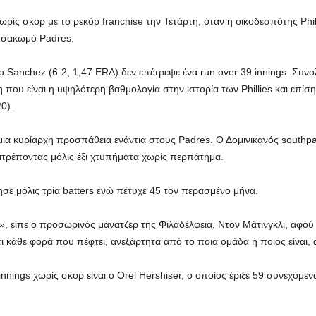
ωρίς σκορ με το ρεκόρ franchise την Τετάρτη, όταν η οικοδεσπότης Phila
 τσακωμό Padres.
ο Sanchez (6-2, 1,47 ERA) δεν επέτρεψε ένα run over 39 innings. Συνολ
η που είναι η υψηλότερη βαθμολογία στην ιστορία των Phillies και επί
0).
ια κυρίαρχη προσπάθεια ενάντια στους Padres. Ο Δομινικανός southp
ιτρέποντας μόλις έξι χτυπήματα χωρίς περπάτημα.
ε μόλις τρία batters ενώ πέτυχε 45 τον περασμένο μήνα.
, είπε ο προσωρινός μάνατζερ της Φιλαδέλφεια, Ντον Μάτινγκλι, αφού 
 κάθε φορά που πέφτει, ανεξάρτητα από το ποια ομάδα ή ποιος είναι, α
innings χωρίς σκορ είναι ο Orel Hershiser, ο οποίος έριξε 59 συνεχόμε