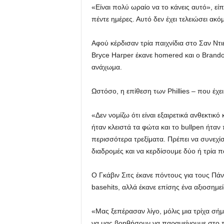
«Είναι πολύ ωραίο να το κάνεις αυτό», εί
πέντε ημέρες. Αυτό δεν έχει τελειώσει ακόμ
Αφού κέρδισαν τρία παιχνίδια στο Σαν Ντι
Bryce Harper έκανε homered και ο Brandon
ανάχωμα.
Ωστόσο, η επίθεση των Phillies – που έχε
«Δεν νομίζω ότι είναι εξαιρετικά ανθεκτικ
ήταν κλειστά τα φώτα και το bullpen ήτ
περισσότερα τρεξίματα. Πρέπει να συνεχ
διαδρομές και να κερδίσουμε δύο ή τρία πα
Ο Γκάβιν Σιτς έκανε πόντους για τους Πάντ
basehits, αλλά έκανε επίσης ένα αξιοσημε
«Μας ξεπέρασαν λίγο, μόλις μια τρίχα σήμ
να μας βοηθήσουν να παραμείνουμε στο πα