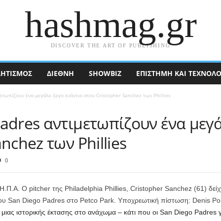
hashmag.gr
DISCOVER THE ART OF PUBLISHING
ΗΤΙΣΜΟΣ
ΔΙΕΘΝΉ
SHOWBIZ
ΕΠΙΣΤΉΜΗ ΚΑΙ ΤΕΧΝΟΛΟ
ετωπίζουν ένα μεγάλο έργο ενάντια στον Cristopher Sanchez των Phillies
adres αντιμετωπίζουν ένα μεγά
nchez των Phillies
0
.Π.Α. Ο pitcher της Philadelphia Phillies, Cristopher Sanchez (61) δε
 του San Diego Padres στο Petco Park. Υποχρεωτική πίστωση: Denis P
 μιας ιστορικής έκτασης στο ανάχωμα – κάτι που οι San Diego Padres 