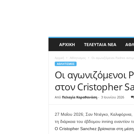
ΑΡΧΙΚΉ
ΤΕΛΕΥΤΑΊΑ ΝΈΑ
ΑΘΛ
Αρχική
Αθλητισμος
Οι αγωνιζόμενοι Padres αντιμ
ΑΘΛΗΤΙΣΜΟΣ
Οι αγωνιζόμενοι P
στον Cristopher Sa
Από
Πελαγία Καραθανάση
-
3 Ιουνίου 2026
27 Μαΐου 2026; Σαν Ντιέγκο, Καλιφόρνια, Η
τη διάρκεια του έβδομου inning εναντίον
Ο Cristopher Sanchez βρίσκεται στη μέση