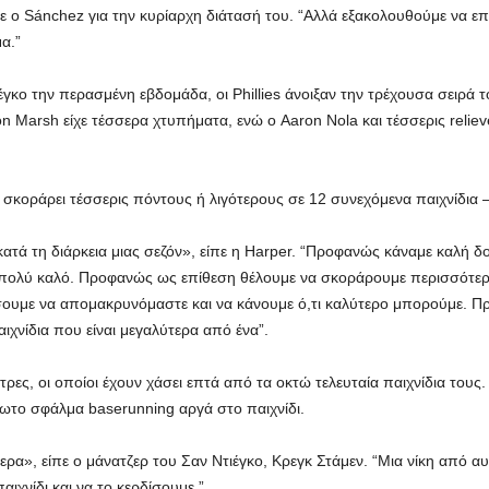
πε ο Sánchez για την κυρίαρχη διάτασή του. “Αλλά εξακολουθούμε να ε
α.”
έγκο την περασμένη εβδομάδα, οι Phillies άνοιξαν την τρέχουσα σειρά τ
 Marsh είχε τέσσερα χτυπήματα, ενώ ο Aaron Nola και τέσσερις relieve
ι σκοράρει τέσσερις πόντους ή λιγότερους σε 12 συνεχόμενα παιχνίδια 
ό κατά τη διάρκεια μιας σεζόν», είπε η Harper. “Προφανώς κάναμε καλή δο
αν πολύ καλό. Προφανώς ως επίθεση θέλουμε να σκοράρουμε περισσότερ
ίσουμε να απομακρυνόμαστε και να κάνουμε ό,τι καλύτερο μπορούμε. Π
ιχνίδια που είναι μεγαλύτερα από ένα”.
ρες, οι οποίοι έχουν χάσει επτά από τα οκτώ τελευταία παιχνίδια τους.
ίωτο σφάλμα baserunning αργά στο παιχνίδι.
ερα», είπε ο μάνατζερ του Σαν Ντιέγκο, Κρεγκ Στάμεν. “Μια νίκη από α
ιχνίδι και να το κερδίσουμε.”