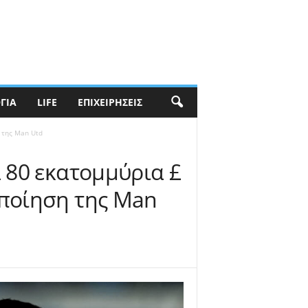
ΓΊΑ
LIFE
ΕΠΙΧΕΙΡΉΣΕΙΣ
 της Man Utd
 80 εκατομμύρια £
οποίηση της Man