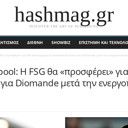
hashmag.gr
DISCOVER THE ART OF PUBLISHING
ΗΤΙΣΜΟΣ
ΔΙΕΘΝΉ
SHOWBIZ
ΕΠΙΣΤΉΜΗ ΚΑΙ ΤΕΧΝΟΛΟ
 θα «προσφέρει» για 80 εκατομμύρια £ εναλλακτική λύση για Diomande μετά την ενεργοποίηση
ool: Η FSG θα «προσφέρει» για
 για Diomande μετά την ενεργ