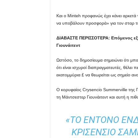
Και ο Minteh προφανώς έχει κάνει αρκετά
να υποβάλουν προσφορά» για τον σταρ τ
ΔΙΑΒΑΣΤΕ ΠΕΡΙΣΣΟΤΕΡΑ:
Επόμενος εξ
Γιουνάιτεντ
Ωστόσο, το δημοσίευμα σημειώνει ότι μπο
ότι είναι ισχυροί διαπραγματευτές, θέλει
εκατομμύρια £ να θεωρείται ως σημείο αν
Ο κορυφαίος Crysencio Summerville της Γο
τη Μάντσεστερ Γιουνάιτεντ και αυτή η πι
«ΤΟ ΈΝΤΟΝΟ ΕΝΔ
ΚΡΙΣΈΝΣΙΟ ΣΆΜ