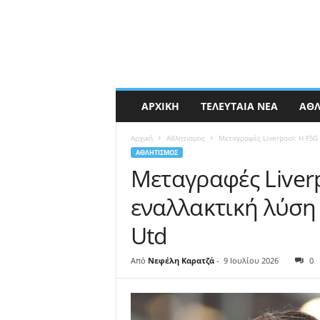
ΑΡΧΙΚΉ
ΤΕΛΕΥΤΑΊΑ ΝΈΑ
ΑΘΛ
Αρχική
Αθλητισμος
Μεταγραφές Liverpool: Η FSG
ΑΘΛΗΤΙΣΜΟΣ
Μεταγραφές Liverp
εναλλακτική λύση
Utd
Από
Νεφέλη Καρατζά
-
9 Ιουλίου 2026
0