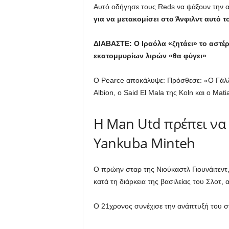
Αυτό οδήγησε τους Reds να ψάξουν την αγ
για να μετακομίσει στο Άνφιλντ αυτό τ
ΔΙΑΒΑΣΤΕ: Ο Ιραόλα «ζητάει» το αστέρ
εκατομμυρίων λιρών «θα φύγει»
Ο Pearce αποκάλυψε: Πρόσθεσε: «Ο Γάλλος
Albion, ο Said El Mala της Koln και ο Mat
Η Man Utd πρέπει να 
Yankuba Minteh
Ο πρώην σταρ της Νιούκαστλ Γιουνάιτεντ,
κατά τη διάρκεια της βασιλείας του Σλοτ
Ο 21χρονος συνέχισε την ανάπτυξή του στη