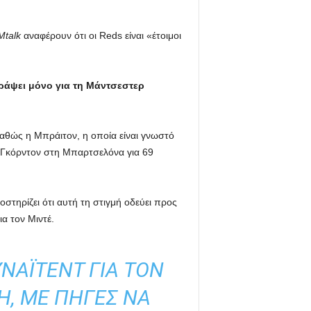
talk
αναφέρουν ότι οι Reds είναι «έτοιμοι
ράψει μόνο για τη Μάντσεστερ
καθώς η Μπράιτον, η οποία είναι γνωστό
νι Γκόρντον στη Μπαρτσελόνα για 69
στηρίζει ότι αυτή τη στιγμή οδεύει προς
α τον Μιντέ.
ΝΆΙΤΕΝΤ ΓΙΑ ΤΟΝ
Ή, ΜΕ ΠΗΓΈΣ ΝΑ