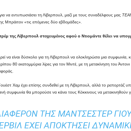
 για να εντυπωσιάσει τη Λίβερπουλ, μαζί με τους συναδέλφους μας
TEAM
ης Μπράιτον «τις επόμενες δύο εβδομάδες».
τρέμ της Λίβερπουλ στοχευμένος αφού ο Ντιομάντε θέλει να υπογ
ρεί να είναι δύσκολο για τη Λίβερπουλ να ολοκληρώσει μια συμφωνία, 
 περίπου 80 εκατομμύρια λίρες για τον Μιντέ, με τη μετακίνηση του Άντο
αφοράς.
υέστ Χαμ έχει επίσης συνδεθεί με τη Λίβερπουλ, αλλά το ρεπορτάζ υπο
θανή συμφωνία θα μπορούσε να κάνει τους Κόκκινους να μετακινηθούν γι
ΙΑΦΈΡΟΝ ΤΗΣ ΜΆΝΤΣΕΣΤΕΡ ΓΙΟΥ
ΕΡΒΙΛ ΈΧΕΙ ΑΠΟΚΤΉΣΕΙ ΔΥΝΑΜΙΚ