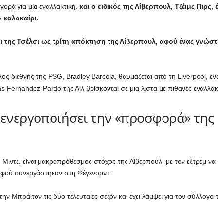
ορά για μια εναλλακτική.
και ο ειδικός της Λίβερπουλ, Τζέιμς Πιρς
ο καλοκαίρι.
ι της Τσέλσι ως τρίτη απόκτηση της Λίβερπουλ, αφού ένας γνώστη
 διεθνής της PSG, Bradley Barcola, θαυμάζεται από τη Liverpool, εν
ias Fernandez-Pardo της Λιλ βρίσκονται σε μια λίστα με πιθανές εναλλακ
ενεργοποιήσει την «προσφορά» της L
 Μιντέ, είναι μακροπρόθεσμος στόχος της Λίβερπουλ, με τον εξτρέμ να 
, αφού συνεργάστηκαν στη Φέγενορντ.
ν Μπράιτον τις δύο τελευταίες σεζόν και έχει λάμψει για τον σύλλογο 