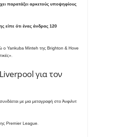
, έχει παρατάξει αρκετούς υποψηφίους
ς είπε ότι ένας άνδρας 120
ώ ο Yankuba Minteh της Brighton & Hove
τικές».
iverpool για τον
συνδέεται με μια μεταγραφή στο Άνφιλντ
της Premier League.