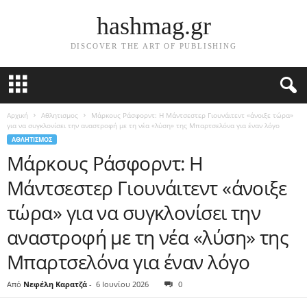
hashmag.gr
DISCOVER THE ART OF PUBLISHING
Αρχική
Αθλητισμος
Μάρκους Ράσφορντ: Η Μάντσεστερ Γιουνάιτεντ «άνοιξε τώρα»
για να συγκλονίσει την αναστροφή με τη νέα «λύση» της Μπαρτσελόνα για έναν λόγο
ΑΘΛΗΤΙΣΜΟΣ
Μάρκους Ράσφορντ: Η
Μάντσεστερ Γιουνάιτεντ «άνοιξε
τώρα» για να συγκλονίσει την
αναστροφή με τη νέα «λύση» της
Μπαρτσελόνα για έναν λόγο
Από
Νεφέλη Καρατζά
-
6 Ιουνίου 2026
0