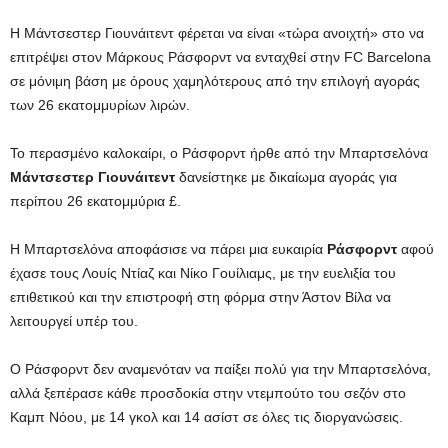
Η Μάντσεστερ Γιουνάιτεντ φέρεται να είναι «τώρα ανοιχτή» στο να
επιτρέψει στον Μάρκους Ράσφορντ να ενταχθεί στην FC Barcelona
σε μόνιμη βάση με όρους χαμηλότερους από την επιλογή αγοράς
των 26 εκατομμυρίων λιρών.
Το περασμένο καλοκαίρι, ο Ράσφορντ ήρθε από την Μπαρτσελόνα
Μάντσεστερ Γιουνάιτεντ
δανείστηκε με δικαίωμα αγοράς για
περίπου 26 εκατομμύρια £.
Η Μπαρτσελόνα αποφάσισε να πάρει μια ευκαιρία
Ράσφορντ
αφού
έχασε τους Λουίς Ντίαζ και Νίκο Γουίλιαμς, με την ευελιξία του
επιθετικού και την επιστροφή στη φόρμα στην Άστον Βίλα να
λειτουργεί υπέρ του.
Ο Ράσφορντ δεν αναμενόταν να παίξει πολύ για την Μπαρτσελόνα,
αλλά ξεπέρασε κάθε προσδοκία στην ντεμπούτο του σεζόν στο
Καμπ Νόου, με 14 γκολ και 14 ασίστ σε όλες τις διοργανώσεις.