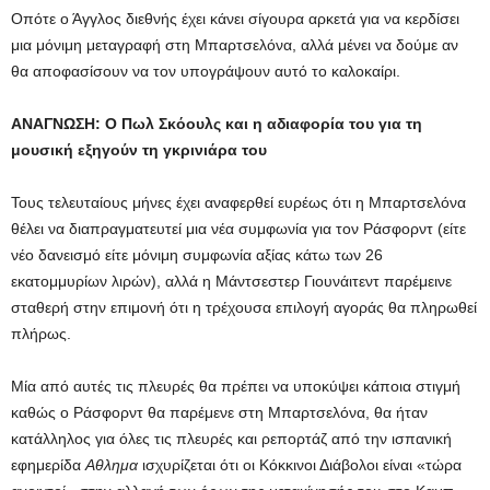
Οπότε ο Άγγλος διεθνής έχει κάνει σίγουρα αρκετά για να κερδίσει
μια μόνιμη μεταγραφή στη Μπαρτσελόνα, αλλά μένει να δούμε αν
θα αποφασίσουν να τον υπογράψουν αυτό το καλοκαίρι.
ΑΝΑΓΝΩΣΗ:
Ο Πωλ Σκόουλς και η αδιαφορία του για τη
μουσική εξηγούν τη γκρινιάρα του
Τους τελευταίους μήνες έχει αναφερθεί ευρέως ότι η Μπαρτσελόνα
θέλει να διαπραγματευτεί μια νέα συμφωνία για τον Ράσφορντ (είτε
νέο δανεισμό είτε μόνιμη συμφωνία αξίας κάτω των 26
εκατομμυρίων λιρών), αλλά η Μάντσεστερ Γιουνάιτεντ παρέμεινε
σταθερή στην επιμονή ότι η τρέχουσα επιλογή αγοράς θα πληρωθεί
πλήρως.
Μία από αυτές τις πλευρές θα πρέπει να υποκύψει κάποια στιγμή
καθώς ο Ράσφορντ θα παρέμενε στη Μπαρτσελόνα, θα ήταν
κατάλληλος για όλες τις πλευρές και ρεπορτάζ από την ισπανική
εφημερίδα
Αθλημα
ισχυρίζεται ότι οι Κόκκινοι Διάβολοι είναι «τώρα