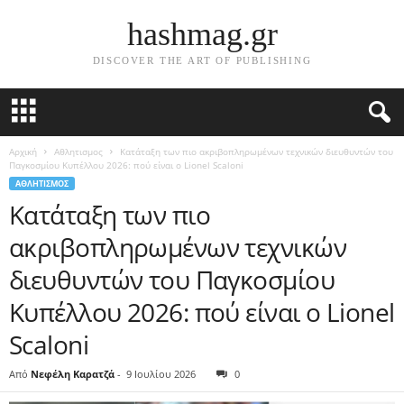
hashmag.gr
DISCOVER THE ART OF PUBLISHING
Αρχική
Αθλητισμος
Κατάταξη των πιο ακριβοπληρωμένων τεχνικών διευθυντών του
Παγκοσμίου Κυπέλλου 2026: πού είναι ο Lionel Scaloni
ΑΘΛΗΤΙΣΜΟΣ
Κατάταξη των πιο
ακριβοπληρωμένων τεχνικών
διευθυντών του Παγκοσμίου
Κυπέλλου 2026: πού είναι ο Lionel
Scaloni
Από
Νεφέλη Καρατζά
-
9 Ιουλίου 2026
0