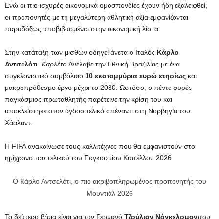
Ενώ οι πιο ισχυρές οικονομικά ομοσπονδίες έχουν ήδη εξαλειφθεί,
οι προπονητές με τη μεγαλύτερη αθλητική αξία εμφανίζονται
παραδόξως υποβιβασμένοι στην οικονομική λίστα.
Στην κατάταξη των μισθών οδηγεί άνετα ο Ιταλός
Κάρλο
Αντσελότι
.
Καρλέτο
Ανέλαβε την Εθνική Βραζιλίας με ένα
συγκλονιστικό συμβόλαιο
10 εκατομμύρια ευρώ ετησίως
και
μακροπρόθεσμο έργο μέχρι το 2030. Ωστόσο, ο πέντε φορές
παγκόσμιος πρωταθλητής παρέτεινε την κρίση του και
αποκλείστηκε στον όγδοο τελικό απέναντι στη Νορβηγία του
Χάαλαντ.
Η FIFA ανακοίνωσε τους καλλιτέχνες που θα εμφανιστούν στο
ημίχρονο του τελικού του Παγκοσμίου Κυπέλλου 2026
Ο Κάρλο Αντσελότι, ο πιο ακριβοπληρωμένος προπονητής του
Μουντιάλ 2026
Το δεύτερο βήμα είναι για τον Γερμανό
Τζούλιαν Νάγκελσμαν
που