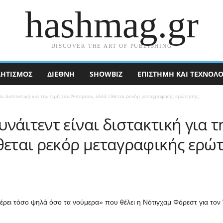
hashmag.gr
DISCOVER THE ART OF PUBLISHING
ΗΤΙΣΜΟΣ
ΔΙΕΘΝΉ
SHOWBIZ
ΕΠΙΣΤΉΜΗ ΚΑΙ ΤΕΧΝΟΛΟ
αι διστακτική για την τιμή του Άντερσον, αλλά τίθεται ρεκόρ μεταγραφικής ερώτησης
νάιτεντ είναι διστακτική για τ
ίθεται ρεκόρ μεταγραφικής ερώ
έρει τόσο ψηλά όσο τα νούμερα» που θέλει η Νότιγχαμ Φόρεστ για τον