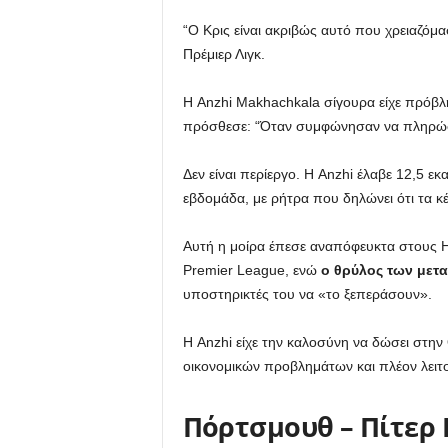
“Ο Κρις είναι ακριβώς αυτό που χρειαζόμα
Πρέμιερ Λιγκ.
Η Anzhi Makhachkala σίγουρα είχε πρόβλημ
πρόσθεσε: “Όταν συμφώνησαν να πληρώσο
Δεν είναι περίεργο. Η Anzhi έλαβε 12,5 ε
εβδομάδα, με ρήτρα που δηλώνει ότι τα 
Αυτή η μοίρα έπεσε αναπόφευκτα στους Ho
Premier League, ενώ
ο θρύλος των μετ
υποστηρικτές του να «το ξεπεράσουν».
Η Anzhi είχε την καλοσύνη να δώσει στη
οικονομικών προβλημάτων και πλέον λειτ
Πόρτσμουθ – Πίτερ