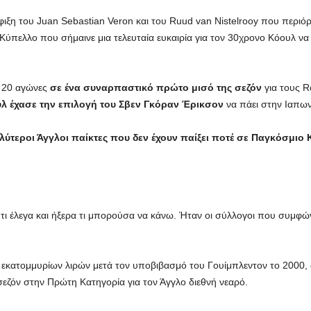
ξη του Juan Sebastian Veron και του Ruud van Nistelrooy που περιόρ
 Κύπελλο που σήμαινε μια τελευταία ευκαιρία για τον 30χρονο Κόουλ ν
ε 20 αγώνες
σε ένα συναρπαστικό πρώτο μισό της σεζόν
για τους R
λ έχασε την επιλογή του Σβεν Γκόραν Έρικσον
να πάει στην Ιαπωνί
αλύτεροι Άγγλοι παίκτες που δεν έχουν παίξει ποτέ σε Παγκόσμ
 τι έλεγα και ήξερα τι μπορούσα να κάνω. Ήταν οι σύλλογοι που συμφώ
 εκατομμυρίων λιρών μετά τον υποβιβασμό του Γουίμπλεντον το 2000,
εζόν στην Πρώτη Κατηγορία για τον Άγγλο διεθνή νεαρό.