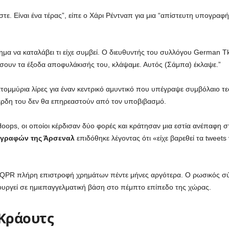
στε. Είναι ένα τέρας”, είπε ο Χάρι Ρέντναπ για μια “απίστευτη υπογραφ
α να καταλάβει τι είχε συμβεί. Ο διευθυντής του συλλόγου German Tka
υν τα έξοδα αποφυλάκισής του, κλάψαμε. Αυτός (Σάμπα) έκλαψε.”
κατομμύρια λίρες για έναν κεντρικό αμυντικό που υπέγραψε συμβόλαιο τ
κέρδη του δεν θα επηρεαστούν από τον υποβιβασμό.
ops, οι οποίοι κέρδισαν δύο φορές και κράτησαν μια εστία ανέπαφη σ
αγραφών της Άρσεναλ
επιδόθηκε λέγοντας ότι «είχε βαρεθεί τα tweet
ν QPR πλήρη επιστροφή χρημάτων πέντε μήνες αργότερα. Ο ρωσικός σ
ουργεί σε ημιεπαγγελματική βάση στο πέμπτο επίπεδο της χώρας.
 Κράουτς