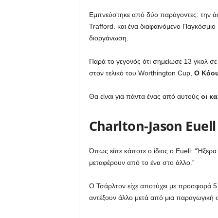
Εμπνεύστηκε από δύο παράγοντες: την άφι
Trafford. και ένα διαφαινόμενο Παγκόσμιο
διοργάνωση.
Παρά το γεγονός ότι σημείωσε 13 γκολ σ
στον τελικό του Worthington Cup,
Ο Κόου
Θα είναι για πάντα ένας από αυτούς
οι κ
Charlton-Jason Euell
Όπως είπε κάποτε ο ίδιος ο Euell: “Ήξερα
μεταφέρουν από το ένα στο άλλο.”
Ο Τσάρλτον είχε αποτύχει με προσφορά 5
αντέξουν άλλο μετά από μια παραγωγική σ