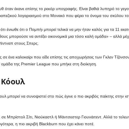
θ όταν έκανε επίσης το ρεκόρ υπογραφής. Είναι βαθιά λυπηρό το γεγο
τραπεζικού λογαριασμού στο Μονακό που φέρει το όνομα του σκύλου του
ότι ένιωθε ότι ο Πομπήι μπορεί τελικά να μην ήταν καλός για τα 11 εκ
ους μπορούσε να αντέξει οικονομικά μια τόσο καλή ομάδα» – αλλά μέχρι
 Ρέντναπ στους Σπερς.
σε ένα καλοκαίρι που είδε επίσης τις αποχωρήσεις των Γκλεν Τζόνσον, 
η ομάδα της Premier League που μπήκε στη διοίκηση.
 Κόουλ
υλ μπορεί να συνοψιστεί στο πώς έγινε ο πιο ακριβός παίκτης στην 
σε Μπρίστολ Σίτι, Νιούκαστλ ή Μάντσεστερ Γιουνάιτεντ. Αλλά το τελευ
γότερα, η πιο ακριβή Blackburn που έχει κάνει ποτέ.