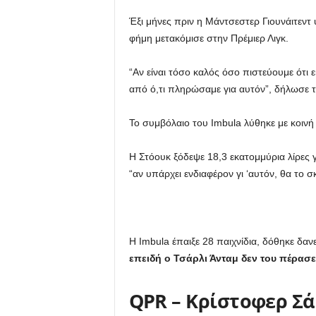
Έξι μήνες πριν η Μάντσεστερ Γιουνάιτεντ
φήμη μετακόμισε στην Πρέμιερ Λιγκ.
“Αν είναι τόσο καλός όσο πιστεύουμε ότι ε
από ό,τι πληρώσαμε για αυτόν”, δήλωσε τ
Το συμβόλαιο του Imbula λύθηκε με κοινή
Η Στόουκ ξόδεψε 18,3 εκατομμύρια λίρες 
“αν υπάρχει ενδιαφέρον γι ‘αυτόν, θα το σκ
Η Imbula έπαιξε 28 παιχνίδια, δόθηκε δαν
επειδή ο Τσάρλι Άνταμ δεν του πέρασ
QPR – Κρίστοφερ Σ