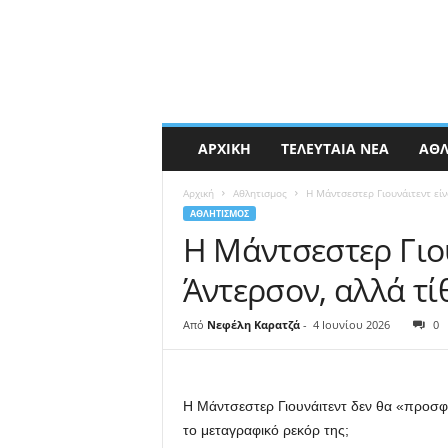
ΑΡΧΙΚΉ
ΤΕΛΕΥΤΑΊΑ ΝΈΑ
ΑΘΛ
Αρχική
Αθλητισμος
Η Μάντσεστερ Γιουνάιτεντ είν
ΑΘΛΗΤΙΣΜΟΣ
Η Μάντσεστερ Γιου
Άντερσον, αλλά τ
Από
Νεφέλη Καρατζά
-
4 Ιουνίου 2026
0
Η Μάντσεστερ Γιουνάιτεντ δεν θα «προσφ
το μεταγραφικό ρεκόρ της;