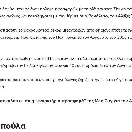
 δεν θα μπει σε έναν πόλεμο προσφορών με τη Μάντσεστερ Σίτι για τον
ους αγώνες και
καταλήγουν με τον Κριστιάνο Ρονάλντο, τον Αλέξις 
α σπάσουν το μακροβιότερο ρεκόρ μεταγραφών από οποιονδήποτε τρέχ
άντσεστερ Γιουνάιτεντ για τον Πολ Πογκμπά τον Αύγουστο του 2016 π
α ανταποκριθεί σε αυτό. Η Έβερτον πλησιάζει περισσότερο, αλλά ακόμη
έγραψε τον Γκίλφι Σίγκουρντσον για 40 εκατομμύρια λίρες τον Αύγουσ
ρεις ομάδες των οποίων οι προηγούμενες ζημιές στην Πρέμιερ Λιγκ του
ντ.
αποκαλύπτει ότι η “εναρκτήρια προσφορά” της Man City για τον
Ιμπούλα