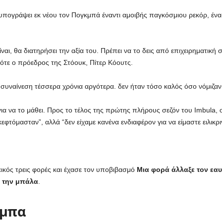
 υπογράψει εκ νέου τον Πογκμπά έναντι αμοιβής παγκόσμιου ρεκόρ, έν
ίναι, θα διατηρήσει την αξία του. Πρέπει να το δεις από επιχειρηματική
ότε ο πρόεδρος της Στόουκ, Πίτερ Κόουτς.
 συναίνεση τέσσερα χρόνια αργότερα. δεν ήταν τόσο καλός όσο νόμιζαν 
για να το μάθει. Προς το τέλος της πρώτης πλήρους σεζόν του Imbula,
εφτόμασταν”, αλλά “δεν είχαμε κανένα ενδιαφέρον για να είμαστε ειλικριν
εικός τρεις φορές και έχασε τον υποβιβασμό
Μια φορά άλλαξε τον εαυ
ε την μπάλα
.
άμπα