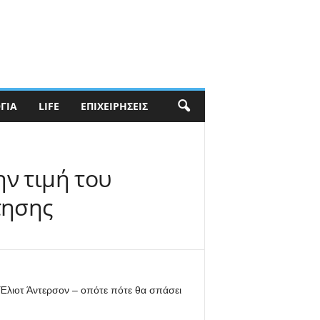
ΓΊΑ
LIFE
ΕΠΙΧΕΙΡΉΣΕΙΣ
ην τιμή του
τησης
 Έλιοτ Άντερσον – οπότε πότε θα σπάσει