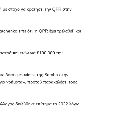
ή” με στόχο να κρατήσει την QPR στην
chenko είπε ότι “η QPR έχει τρελαθεί” και
εσσεράμισι ετών για £100.000 την
τις δέκα εμφανίσεις της Samba στην
s για χρήματα», προτού παρακαλέσει τους
ύλλογος διαλύθηκε επίσημα το 2022 λόγω