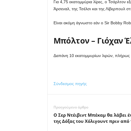
Για 4,75 εκατομμύρια λίρες, ο Τσάρλτον 
Άρσεναλ, της Τσέλσι και της Λίβερπουλ στ
Είναι ακόμη άγνωστο εάν ο Sir Bobby Robs
Μπόλτον – Γιόχαν 
Δαπάνη 10 εκατομμυρίων λιρών, πλήρως
Σύνδεσμος πηγής
Προηγούμενο άρθρο
Ο Σερ Ντέιβιντ Μπέκαμ θα λάβει 
της Δόξας του Χόλιγουντ πριν από